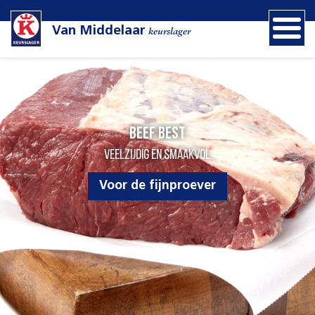
Van Middelaar
keurslager
Beef Best
Veelzijdig en smaakvol
Voor de fijnproever